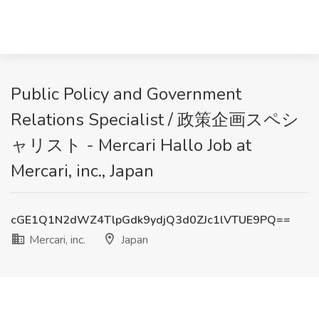
Public Policy and Government
Relations Specialist / 政策企画スペシ
ャリスト - Mercari Hallo Job at
Mercari, inc., Japan
cGE1Q1N2dWZ4TlpGdk9ydjQ3d0ZJc1lVTUE9PQ==
Mercari, inc.
Japan