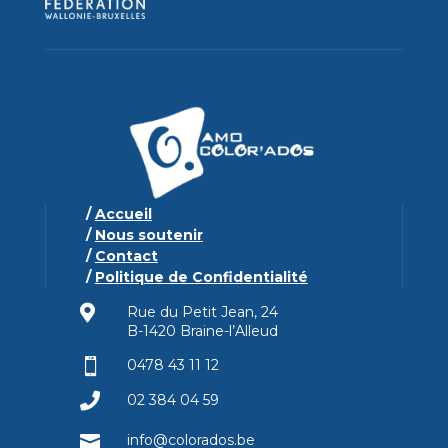
/
Accueil
/
Nous soutenir
/
Contact
/
Politique de Confidentialité

Rue du Petit Jean, 24
B-1420 Braine-l’Alleud

0478 43 11 12

02 384 04 59

info@colorados.be